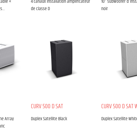
table «
4 canaux installation amplificateur
10" subwoofer d'inst
es…
de classe D
noir
CURV 500 D SAT
CURV 500 D SAT 
me Array
Duplex Satellite Black
Duplex Satellite Whit
anc