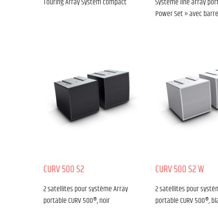
Touring Array System compact
Système line array por
Power Set » avec barr
CURV 500 S2
CURV 500 S2 W
2 satellites pour système Array
2 satellites pour systè
portable CURV 500®, noir
portable CURV 500®, bl