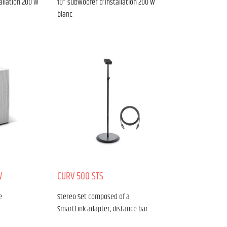
allation 200 W
10" subwoofer d'installation 200 W
blanc
W
CURV 500 STS
e
Stereo Set composed of a
SmartLink adapter, distance bar…