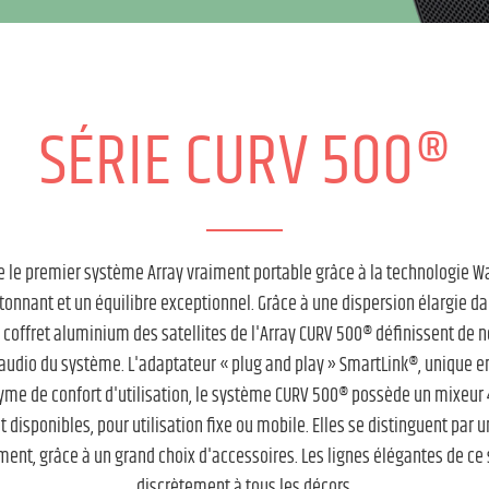
SÉRIE CURV 500®
e le premier système Array vraiment portable grâce à la technologie 
onnant et un équilibre exceptionnel. Grâce à une dispersion élargie dans
e coffret aluminium des satellites de l'Array CURV 500® définissent de 
é audio du système. L'adaptateur « plug and play » SmartLink®, unique e
me de confort d'utilisation, le système CURV 500® possède un mixeur 
t disponibles, pour utilisation fixe ou mobile. Elles se distinguent par
ent, grâce à un grand choix d'accessoires. Les lignes élégantes de ce se
discrètement à tous les décors.