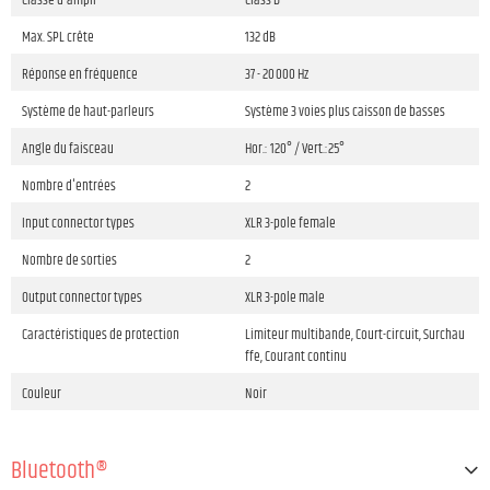
Classe d'ampli
Class D
Max. SPL crête
132 dB
Réponse en fréquence
37 - 20 000 Hz
Système de haut-parleurs
Système 3 voies plus caisson de basses
Angle du faisceau
Hor.: 120° / Vert.:25°
Nombre d'entrées
2
Input connector types
XLR 3-pole female
Nombre de sorties
2
Output connector types
XLR 3-pole male
Caractéristiques de protection
Limiteur multibande, Court-circuit, Surchau
ffe, Courant continu
Couleur
Noir
Bluetooth®