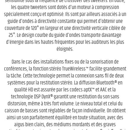
sensibilité sous la fréquence de crossover des tweeters. En outre,
les quatre tweeters sont dotés d'un moteur à compression
spécialement conçu et optimisé. Ils sont par ailleurs associés à un
guide d'ondes à directivité constante qui permet d'obtenir une
couverture de 120° en largeur et une directivité verticale ciblée de
25°. Le design courbe du guide d'ondes transporte davantage
d'énergie dans les hautes fréquentes pour les auditeurs les plus
éloignés.
Dans le cas des installations fixes ou de la sonorisation de
conférences, la fonction stéréo TrueWireless™ facilite grandement
la tâche. Cette technologie permet la connexion sans fil de deux
systèmes pour la restitution stéréo. La diffusion Bluetooth® en
qualité HD est assurée par les codecs aptX™ et AAC et la
technologie DSP DynX® garantit une restitution du son sans
distorsion, même à très fort volume. Le niveau total et celui du
caisson de basses sont réglables de façon individuelle. On obtient
ainsi un son parfaitement équilibré en toute situation, avec des
aigus bien clairs, des médiums mordants et des graves