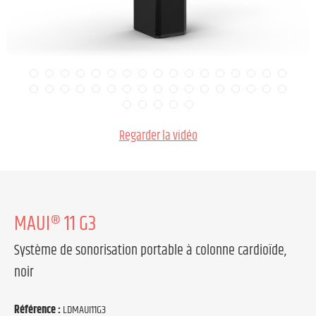
Regarder la vidéo
MAUI® 11 G3
Système de sonorisation portable à colonne cardioïde,
noir
Référence :
LDMAUI11G3