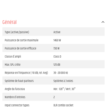
Général
Type (active/passive)
Active
Puissance de sortie maximale
1460 W
Puissance de sortie efficace
730 W
Classe d'ampli
Class D
Max. SPL crête
125 dB
Réponse en fréquence (-10 dB, rel. Avg)
39 - 20 000 Hz
Système de haut-parleurs
Système à 3 voies
Angle du faisceau
Hor.: 120° / Vert.:30°
Nombre d'entrées
2
Input connector types
XLR combo socket