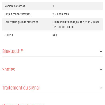
Nombre de sorties
3
Output connector types
XLR 3-pole male
Caractéristiques de protection
Limiteur multibande, Court-circuit, Surchau
ffe, Courant continu
Couleur
Noir
Bluetooth®
Version Bluetooth®
Bluetooth® 5.0
Sorties
Caractéristiques
Streaming audio (A2DP), True Wireless Ster
eo
Nombre de sorties haut-parleurs
1
Codecs audio pris en charge
SBC, AAC
Traitement du signal
Speaker output connection type
XLR 3-pole male
Récepteur (client)
Oui
Bits convertisseur AD/DA
24 Bit