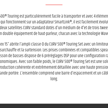
0® Touring est particulièrement facile à transporter et avec 4 élément
qui fonctionnent sur un adaptateur SmartLink®, il est facilement évolu
c deux satellites CURV standard dotés d'un médium de 4”et de trois twee
 un double équipement de haut-parleur, chacun avec la technologie Wa
ex 15” abrite l'ampli classe-D du CURV 500® Touring Set avec un limite
la surchauffe et la surtension. Les prises combinées et compatibles spe
caisson de basses dispose de 6 préréglages DSP pour une configuration 
onomiques. Avec son faible poids, le CURV 500® Touring Set est une sol
eproduction cohérente et extrêmement détaillée avec une haute pressio
rande portée. L'ensemble comprend une barre d'espacement et un câble
long.