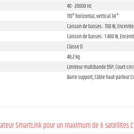
40 - 20000 Hz
110° horizontal, vertical 34 °
Caisson de basses : 700 W, Enceintes
Caisson de basses : 1 400 W, Enceint
Classe D
48,2 kg
Limiteur multibande DSP, Court-circ
Barre support, Câble haut-parleur C
15 "
381 mm
teur SmartLink pour un maximum de 6 satellites C
Bass Reflex