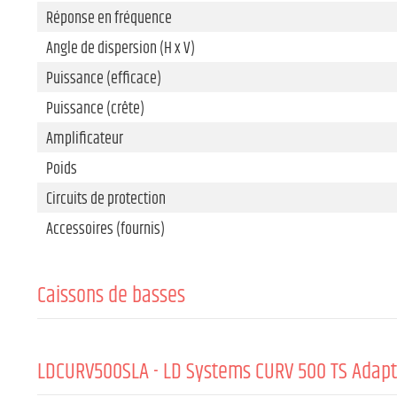
Réponse en fréquence
Angle de dispersion (H x V)
Puissance (efficace)
Puissance (crête)
Amplificateur
Poids
Circuits de protection
Accessoires (fournis)
Caissons de basses
Diamètre boomer/médium :
Diamètre boomer/médium (mm)
LDCURV500SLA - LD Systems CURV 500 TS Adapta
Finition coffret