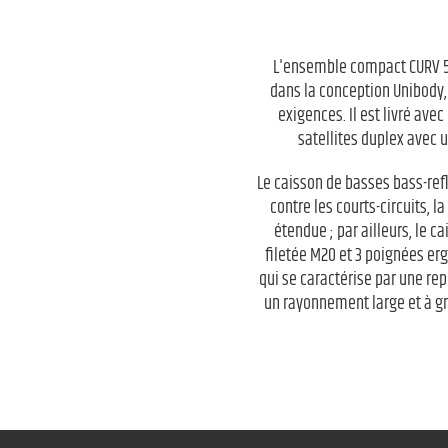
L'ensemble compact CURV 50
dans la conception Unibody, 
exigences. Il est livré ave
satellites duplex avec
Le caisson de basses bass-refl
contre les courts-circuits, 
étendue ; par ailleurs, le 
filetée M20 et 3 poignées erg
qui se caractérise par une r
un rayonnement large et à g