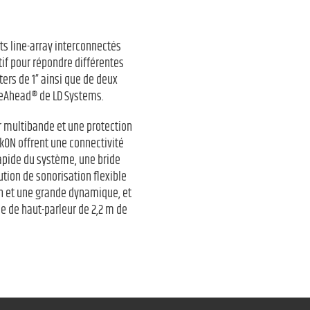
s line-array interconnectés
tif pour répondre différentes
ters de 1” ainsi que de deux
veAhead® de LD Systems.
ur multibande et une protection
akON offrent une connectivité
rapide du système, une bride
ution de sonorisation flexible
n et une grande dynamique, et
 de haut-parleur de 2,2 m de