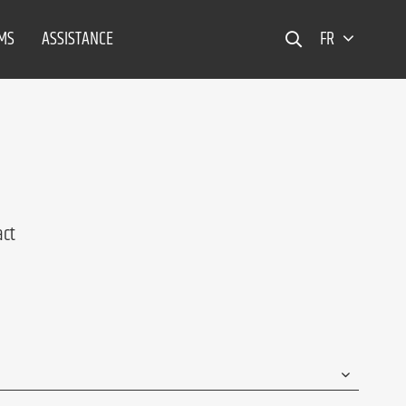
EMS
ASSISTANCE
FR
act