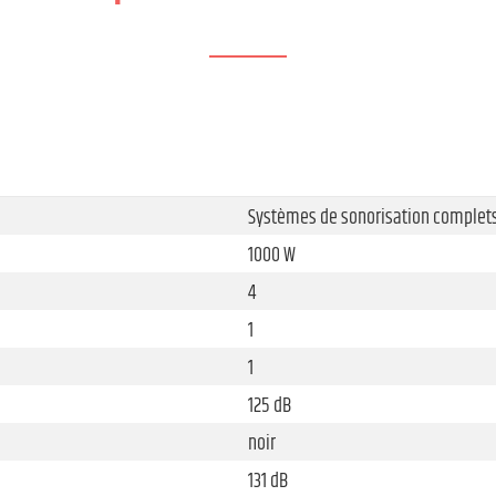
Systèmes de sonorisation complet
1000 W
4
1
1
125 dB
noir
131 dB