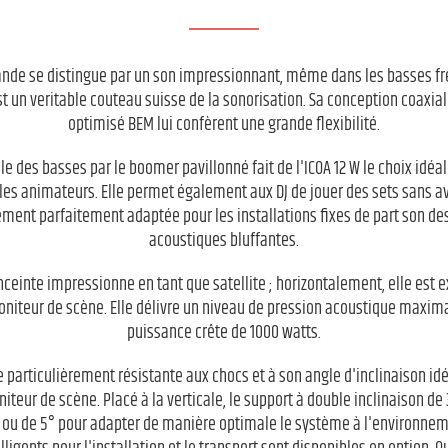
bande se distingue par un son impressionnant, même dans les basses f
t un veritable couteau suisse de la sonorisation. Sa conception coaxiale
optimisé BEM lui confèrent une grande flexibilité.
e des basses par le boomer pavillonné fait de l'ICOA 12 W le choix idéal
les animateurs. Elle permet également aux DJ de jouer des sets sans a
ement parfaitement adaptée pour les installations fixes de part son des
acoustiques bluffantes.
nceinte impressionne en tant que satellite ; horizontalement, elle est 
iteur de scène. Elle délivre un niveau de pression acoustique maximal
puissance crête de 1000 watts.
le particulièrement résistante aux chocs et à son angle d'inclinaison idéa
eur de scène. Placé à la verticale, le support à double inclinaison de
° ou de 5° pour adapter de manière optimale le système à l'environnem