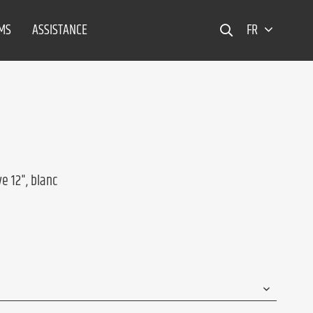
EMS
ASSISTANCE
FR
e 12", blanc