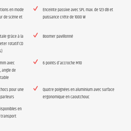
sations en mode
Enceinte passive avec SPL max. de 123 dB et
our de scène et
puissance crête de 1000 W
ntale grâce à la
Boomer pavillonné
eter rotatif CD
s)
6 mm avec
6 points d'accroche M10
°, angle de
stable
 chocs pour une
Quatre poignées en aluminium avec surface
-parleurs
ergonomique en caoutchouc
isponibles en
e transport