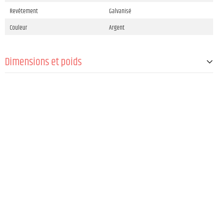
Revêtement
Galvanisé
Couleur
Argent
Dimensions et poids
Longueur de l'objectif
17 mm
Diamètre
25 mm
Filet
M10
Poids
50 g