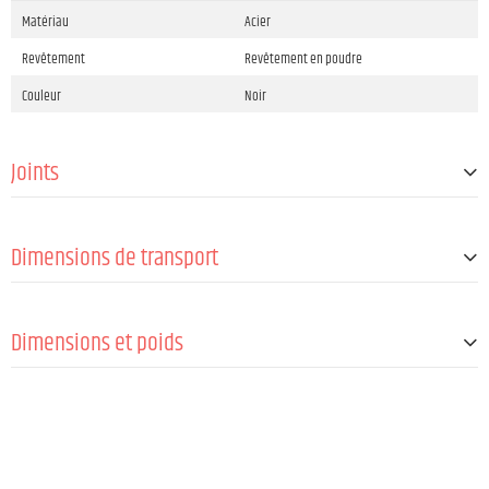
Matériau
Acier
Revêtement
Revêtement en poudre
Couleur
Noir
Joints
Face supérieure
MAILA® pole mount
Dimensions de transport
Inconvénient
M20
Hauteur
700 mm
Dimensions et poids
Hauteur
700 mm
Poids
2 kg