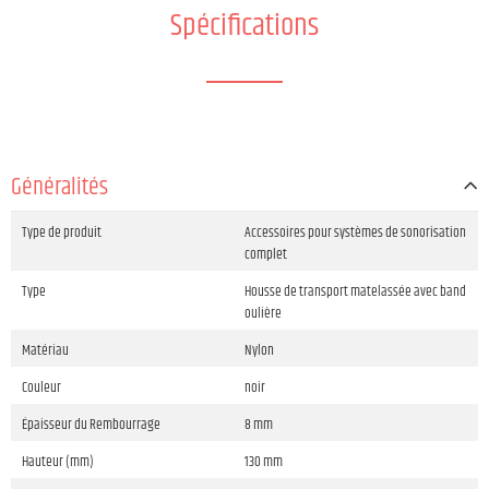
Spécifications
Généralités
Type de produit
Accessoires pour systèmes de sonorisation
complet
Type
Housse de transport matelassée avec band
oulière
Matériau
Nylon
Couleur
noir
Épaisseur du Rembourrage
8 mm
Hauteur (mm)
130 mm