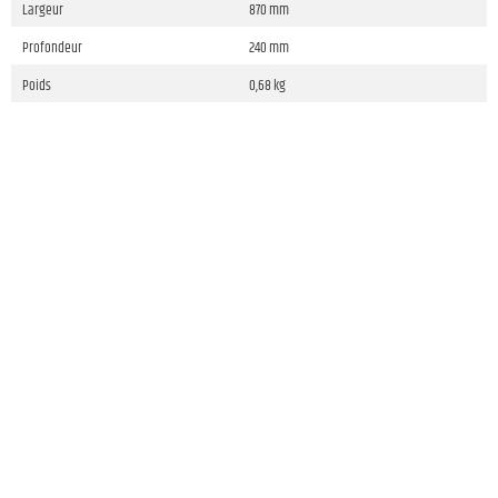
Largeur
870 mm
Profondeur
240 mm
Poids
0,68 kg