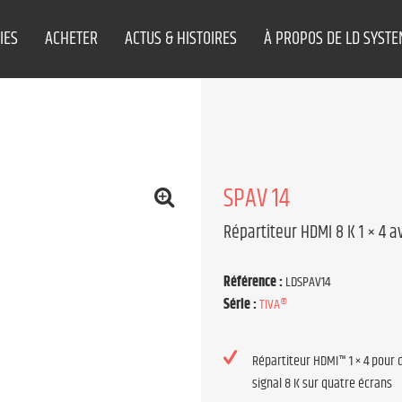
IES
ACHETER
ACTUS & HISTOIRES
À PROPOS DE LD SYST
SPAV 14
Répartiteur HDMI 8 K 1 × 4 a
Référence :
LDSPAV14
Série :
TIVA®
Répartiteur HDMI™ 1 × 4 pour 
signal 8 K sur quatre écrans