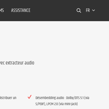
EMS
ASSISTANCE
FR
vec extracteur audio
distribuer un
Désembedding audio : Dolby/DTS 5.1 (via
S/PDIF), LPCM 2.0 (via mini-jack)