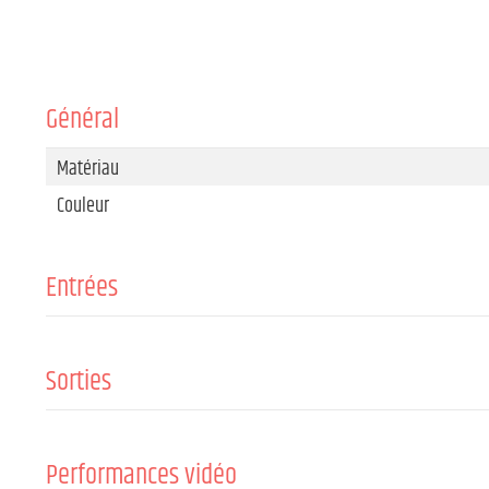
Général
Matériau
Couleur
Entrées
Nombre d’entrées HDMI
Connecteur d’entrée HDMI
Sorties
Nombre de sorties HDMI
Type connecteur sortie HDMI
Performances vidéo