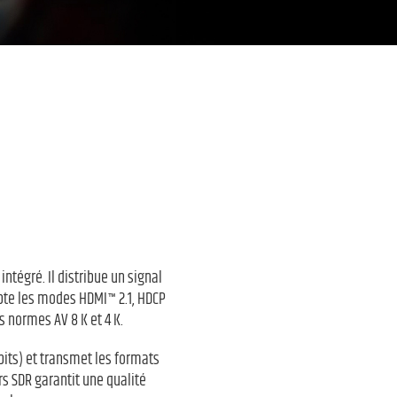
ntégré. Il distribue un signal
pte les modes HDMI™ 2.1, HDCP
s normes AV 8 K et 4 K.
2 bits) et transmet les formats
rs SDR garantit une qualité