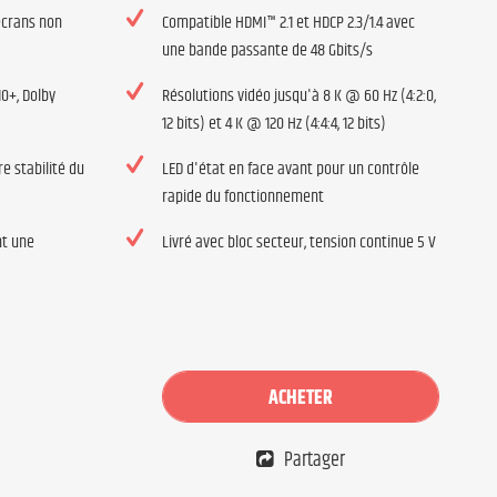
écrans non
Compatible HDMI™ 2.1 et HDCP 2.3/1.4 avec
une bande passante de 48 Gbits/s
0+, Dolby
Résolutions vidéo jusqu'à 8 K @ 60 Hz (4:2:0,
12 bits) et 4 K @ 120 Hz (4:4:4, 12 bits)
e stabilité du
LED d'état en face avant pour un contrôle
rapide du fonctionnement
nt une
Livré avec bloc secteur, tension continue 5 V
ACHETER
Partager