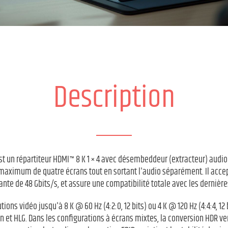
Description
est un répartiteur HDMI™ 8 K 1 × 4 avec désembeddeur (extracteur) audio i
maximum de quatre écrans tout en sortant l'audio séparément. Il acce
nte de 48 Gbits/s, et assure une compatibilité totale avec les dernière
tions vidéo jusqu'à 8 K @ 60 Hz (4:2:0, 12 bits) ou 4 K @ 120 Hz (4:4:4, 1
n et HLG. Dans les configurations à écrans mixtes, la conversion HDR ve