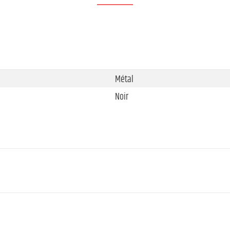
Métal
Noir
1
Prise HDMI de type A
4
Prise HDMI de type A