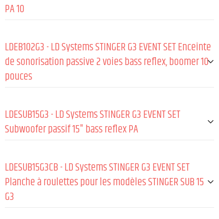
PA 10
Type de produit
Accessoires pour haut-parleurs
LDEB102G3 - LD Systems STINGER G3 EVENT SET Enceinte
Type
Gaines
de sonorisation passive 2 voies bass reflex, boomer 10
Matériau
Nylon 1680D
pouces
Couleur
noir
Épaisseur du Rembourrage
8 mm
GÉNÉRAL:
LDESUB15G3 - LD Systems STINGER G3 EVENT SET
Hauteur (mm)
530 mm
Type (active/passive)
Passive
Subwoofer passif 15" bass reflex PA
Largeur
350 mm
Puissance (Peak)
600 W
Profondeur
320 mm
GÉNÉRAL:
Puissance (RMS)
300 W
Poids
0,5 kg
LDESUB15G3CB - LD Systems STINGER G3 EVENT SET
SPL (1 W/1 m)
96 dB
Puissance (Peak)
1200 W
Planche à roulettes pour les modèles STINGER SUB 15
Max. SPL moyen (sine burst, BW, fullspace/
121 dB
G3
Puissance (RMS)
600 W
1 m, THD≤10 %)
SPL (1 W/1 m)
99 dB
Réponse en fréquence
65 - 20 000 Hz