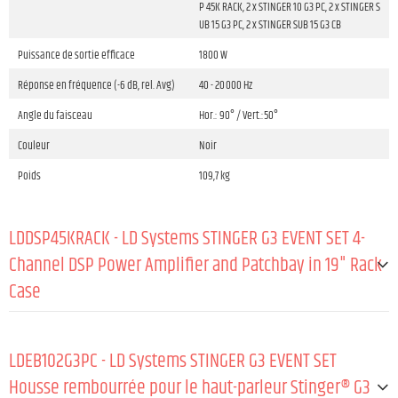
P 45K RACK, 2 x STINGER 10 G3 PC, 2 x STINGER S
UB 15 G3 PC, 2 x STINGER SUB 15 G3 CB
Puissance de sortie efficace
1800 W
Réponse en fréquence (-6 dB, rel. Avg)
40 - 20 000 Hz
Angle du faisceau
Hor.: 90° / Vert.:50°
Couleur
Noir
Poids
109,7 kg
LDDSP45KRACK - LD Systems STINGER G3 EVENT SET 4-
Channel DSP Power Amplifier and Patchbay in 19" Rack
Case
Type de produit
Amplificateurs
LDEB102G3PC - LD Systems STINGER G3 EVENT SET
Forme de construction
19" / 3 HE
Housse rembourrée pour le haut-parleur Stinger® G3
Poids
17,9 kg