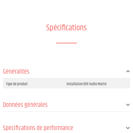
Spécifications
Généralités
Type de produit
Installation DSP Audio Matrix
Données générales
Entrées audio
12 sorties ligne symétriques
Spécifications de performance
Sortie audio
12 sorties ligne symétriques