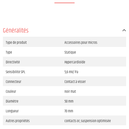
Généralités
Type de produit
Accessoires pour micros
Type
Statique
Directivité
Hypercardioïde
Sensibilité SPL
5,6 mV/ Pa
Connecteur
Contact à visser
Couleur
noir mat
Diamètre
50 mm
Longueur
70 mm
Autres propriétés
contacts or, suspension optimisée