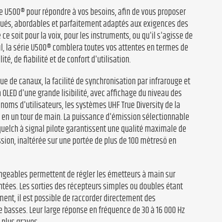
ie U500® pour répondre à vos besoins, afin de vous proposer
qués, abordables et parfaitement adaptés aux exigences des
 ce soit pour la voix, pour les instruments, ou qu'il s'agisse de
l, la série U500® comblera toutes vos attentes en termes de
té, de fiabilité et de confort d'utilisation.
e de canaux, la facilité de synchronisation par infrarouge et
n OLED d'une grande lisibilité, avec affichage du niveau des
 noms d'utilisateurs, les systèmes UHF True Diversity de la
 en un tour de main. La puissance d'émission sélectionnable
squelch à signal pilote garantissent une qualité maximale de
ssion, inaltérée sur une portée de plus de 100 mètresö en
ngeables permettent de régler les émetteurs à main sur
antées. Les sorties des récepteurs simples ou doubles étant
nt, il est possible de raccorder directement des
e basses. Leur large réponse en fréquence de 30 à 16 000 Hz