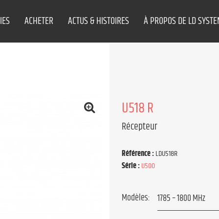
IES
ACHETER
ACTUS & HISTOIRES
À PROPOS DE LD SYST
U518 R
Récepteur
Référence :
LDU518R
Série :
U500
Modèles: