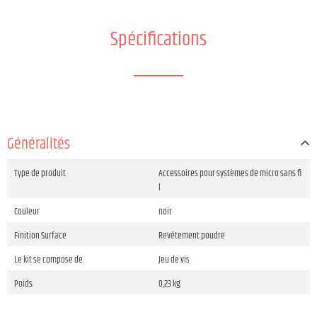
Spécifications
Généralités
Type de produit
Accessoires pour systèmes de micro sans fi
l
Couleur
noir
Finition Surface
Revêtement poudre
Le kit se compose de
Jeu de vis
Poids
0,23 kg