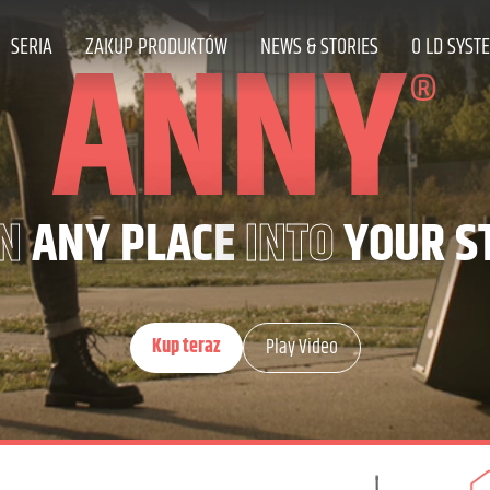
ANNY
SERIA
ZAKUP PRODUKTÓW
NEWS & STORIES
O LD SYST
®
N
ANY PLACE
INTO
YOUR S
Kup teraz
Play Video