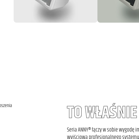
TO WŁAŚNI
oszenia
Seria ANNY® łączy w sobie wygodę i
wyjściową profesjonalnego systemu