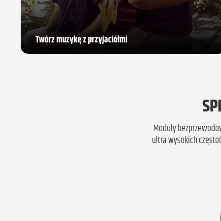
Twórz muzykę z przyjaciółmi
SP
Moduły bezprzewodow
ultra wysokich często