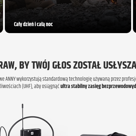
Cały dzień i całą noc
RAW, BY TWÓJ GŁOS ZOSTAŁ USŁYSZ
e ANNY wykorzystują standardową technologię używaną przez profesjo
tliwościach (UHF), aby osiągnąć
ultra stabilny zasięg bezprzewodowy