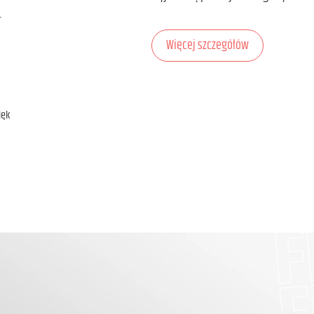
r
Więcej szczegółów
ięk
F
F