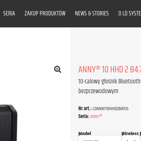
SERIA
ZAKUP PRODUKTÓW
NEWS & STORIES
O LD SYST
ANNY® 10 HHD 2 B4.7
10-calowy głośnik Bluetoot
bezprzewodowym
Nr art.:
LDANNY10HHD2B47US
Seria:
ANNY®
Model
Wireless