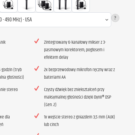
?
śnik
Zintegrowany 6-kanałowy mikser z 3-
pasmowym korektorem, pogłosem i
efektem delay
 godzin (tryb
2x bezprzewodowy mikrofon ręczny wraz z
lna głośności)
bateriami AA
anie stereo
Czysty dźwięk bez zniekształceń przy
maksymalnej głośności dzięki DynX® DSP
(Gen. 2)
we dla
1x wejście stereo z gniazdem 3,5 mm (AUX)
eń
lub cinch