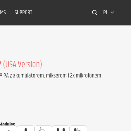
EMS
SUPPORT
PL
 (USA Version)
h® PA z akumulatorem, mikserem i 2x mikrofonem
 Modules