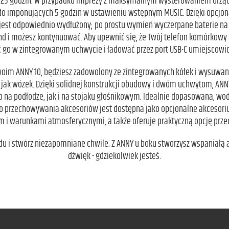
o 25 godzin. W przypadku imprezy z maksymalnym wysterowaniem urządz
do imponujących 5 godzin w ustawieniu wstępnym MUSIC. Dzięki opcj
jest odpowiednio wydłużony; po prostu wymień wyczerpane baterie na
d i możesz kontynuować. Aby upewnić się, że Twój telefon komórkowy 
ć go w zintegrowanym uchwycie i ładować przez port USB-C umiejscowi
 swoim ANNY 10, będziesz zadowolony ze zintegrowanych kółek i wysuw
 jak wózek. Dzięki solidnej konstrukcji obudowy i dwóm uchwytom, ANN
no na podłodze, jak i na stojaku głośnikowym. Idealnie dopasowana, w
do przechowywania akcesoriów jest dostępna jako opcjonalne akcesori
m i warunkami atmosferycznymi, a także oferuje praktyczną opcję pr
odu i stwórz niezapomniane chwile. Z ANNY u boku stworzysz wspaniałą 
dźwięk - gdziekolwiek jesteś.