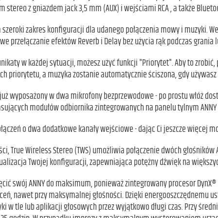
m stereo z gniazdem jack 3,5 mm (AUX) i wejściami RCA , a także Blueto
 szeroki zakres konfiguracji dla udanego połączenia mowy i muzyki. We
we przełączanie efektów Reverb i Delay bez użycia rąk podczas grania 
katy w każdej sytuacji, możesz użyć funkcji "Priorytet". Aby to zrobić,
ch priorytetu, a muzyka zostanie automatycznie ściszona, gdy używasz
 już wyposażony w dwa mikrofony bezprzewodowe - po prostu włóż dosta
asujących modułów odbiornika zintegrowanych na panelu tylnym ANNY
ołączeń o dwa dodatkowe kanały wejściowe - dając Ci jeszcze więcej m
ci, True Wireless Stereo (TWS) umożliwia połączenie dwóch głośników A
ualizacja Twojej konfiguracji, zapewniająca potężny dźwięk na większ
ęcić swój ANNY do maksimum, ponieważ zintegrowany procesor DynX® DS
łceń, nawet przy maksymalnej głośności. Dzięki energooszczędnemu us
 w tle lub aplikacji głosowych przez wyjątkowo długi czas. Przy średn