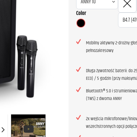
Color
Mobilny aktywny 2-drożny gło
pełnozakresowy
Długa żywotność baterii: do 25
ECO) / 5 godzin (przy maksyma
Bluetooth® 5.0 i strumieniow
(TWS) z dwoma ANNY
2x wejścia mikrofonowe/linio
wszechstronnych opcji połącz