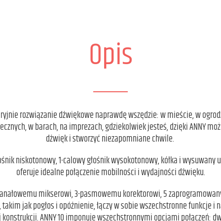
Opis
eryjnie rozwiązanie dźwiękowe naprawdę wszędzie: w mieście, w ogrodz
necznych, w barach, na imprezach, gdziekolwiek jesteś, dzięki ANNY mo
dźwięk i stworzyć niezapomniane chwile.
śnik niskotonowy, 1-calowy głośnik wysokotonowy, kółka i wysuwany 
oferuje idealne połączenie mobilności i wydajności dźwięku.
kanałowemu mikserowi, 3-pasmowemu korektorowi, 5 zaprogramowanym
m, takim jak pogłos i opóźnienie, łączy w sobie wszechstronne funkcje i
j konstrukcji. ANNY 10 imponuje wszechstronnymi opcjami połączeń: