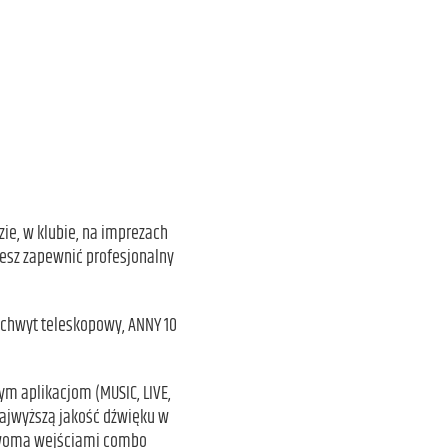
ie, w klubie, na imprezach
żesz zapewnić profesjonalny
uchwyt teleskopowy, ANNY 10
 aplikacjom (MUSIC, LIVE,
 najwyższą jakość dźwięku w
 dwoma wejściami combo