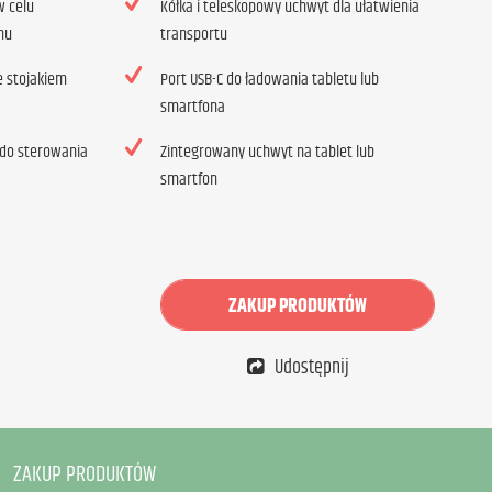
w celu
Kółka i teleskopowy uchwyt dla ułatwienia
nu
transportu
e stojakiem
Port USB-C do ładowania tabletu lub
smartfona
 do sterowania
Zintegrowany uchwyt na tablet lub
smartfon
ZAKUP PRODUKTÓW
Udostępnij
ZAKUP PRODUKTÓW