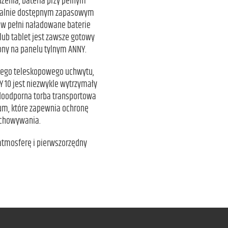
enia, bateria przy pełnym
onalnie dostępnym zapasowym
 w pełni naładowane baterie
lub tablet jest zawsze gotowy
ony na panelu tylnym ANNY.
anego teleskopowego uchwytu,
Y 10 jest niezwykle wytrzymały
odoodporna torba transportowa
um, które zapewnia ochronę
zechowywania.
atmosferę i pierwszorzędny