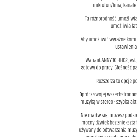
mikrofon/linia, kanałe
Ta różnorodność umożliwia
umożliwia łat
Aby umożliwić wyraźne komuni
ustawienia
Wariant ANNY 10 HHD2 jest
gotowy do pracy. Głośność p
Rozszerza to opcje p
Oprócz swojej wszechstronnoś
muzyką w stereo - szybka akt
Nie martw się, możesz podkr
mocny dźwięk bez zniekszta
używany do odtwarzania muzyki