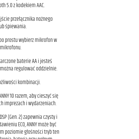
oth 5.0 z kodekiem AAC.
jście przełącznika nożnego
lub śpiewania.
 po prostu wybierz mikrofon w
 mikrofonu.
rczone baterie AA i jesteś
 można regulować oddzielnie.
ożliwości kombinacji.
NNY 10 razem, aby cieszyć się
ych imprezach i wydarzeniach.
P (Gen. 2) zapewnia czysty i
tawieniu ECO, ANNY może być
im poziomie głośności tryb ten