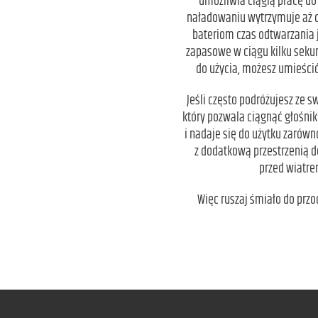
umożliwia ciągłą pracę d
naładowaniu wytrzymuje aż 
bateriom czas odtwarzania 
zapasowe w ciągu kilku sekun
do użycia, możesz umieści
Jeśli często podróżujesz ze
który pozwala ciągnąć głośnik
i nadaje się do użytku zarów
z dodatkową przestrzenią 
przed wiatre
Więc ruszaj śmiało do prz