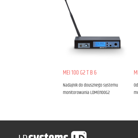
MEI 100 G2 T B 6
M
Nadajnik do dousznego systemu
Od
monitorowania LDMEI100G2
mo