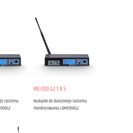
MEI 100 G2 T B 5
ego systemu
Nadajnik do dousznego systemu
I100G2
monitorowania LDMEI100G2