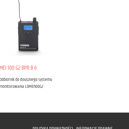
MEI 100 G2 BPR B 6
Odbiornik do dousznego systemu
monitorowania LDMEI100G2