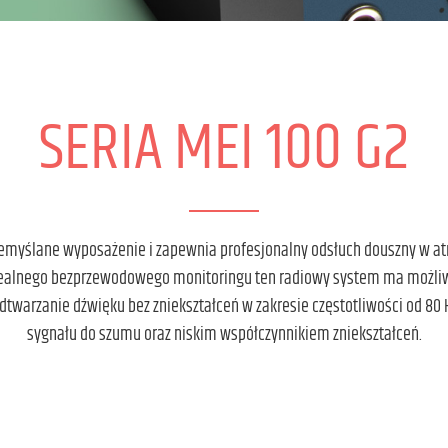
SERIA MEI 100 G2
rzemyślane wyposażenie i zapewnia profesjonalny odsłuch douszny w a
dealnego bezprzewodowego monitoringu ten radiowy system ma możliwo
warzanie dźwięku bez zniekształceń w zakresie częstotliwości od 80 
sygnału do szumu oraz niskim współczynnikiem zniekształceń.