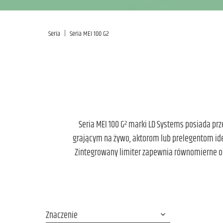
|
Seria
Seria MEI 100 G2
Seria MEI 100 G² marki LD Systems posiada p
grającym na żywo, aktorom lub prelegentom i
Zintegrowany limiter zapewnia równomierne odt