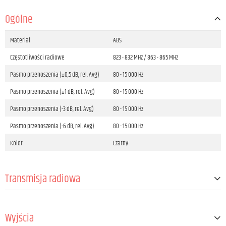
Ogólne
Materiał
ABS
Częstotliwości radiowe
823 - 832 MHz / 863 - 865 MHz
Pasmo przenoszenia (±0,5 dB, rel. Avg)
80 - 15 000 Hz
Pasmo przenoszenia (±1 dB, rel. Avg)
80 - 15 000 Hz
Pasmo przenoszenia (-3 dB, rel. Avg)
80 - 15 000 Hz
Pasmo przenoszenia (-6 dB, rel. Avg)
80 - 15 000 Hz
Kolor
Czarny
Transmisja radiowa
Numer grupy kanałów
8
Wyjścia
Kanały
96 (8 grupy po 12 kanały na każdą)