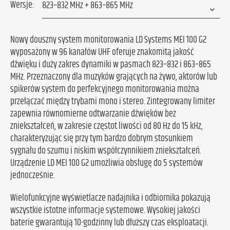
Wersje:
Nowy douszny system monitorowania LD Systems MEI 100 G2
wyposażony w 96 kanałów UHF oferuje znakomitą jakość
dźwięku i duży zakres dynamiki w pasmach 823–832 i 863–865
MHz. Przeznaczony dla muzyków grających na żywo, aktorów lub
spikerów system do perfekcyjnego monitorowania można
przełączać między trybami mono i stereo. Zintegrowany limiter
zapewnia równomierne odtwarzanie dźwięków bez
zniekształceń, w zakresie częstot liwości od 80 Hz do 15 kHz,
charakteryzując się przy tym bardzo dobrym stosunkiem
sygnału do szumu i niskim współczynnikiem zniekształceń.
Urządzenie LD MEI 100 G2 umożliwia obsługę do 5 systemów
jednocześnie.
Wielofunkcyjne wyświetlacze nadajnika i odbiornika pokazują
wszystkie istotne informacje systemowe. Wysokiej jakości
baterie gwarantują 10-godzinny lub dłuższy czas eksploatacji.