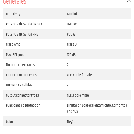
Generales
Directivity
Cardioid
Potencia de salida de pico
1600 W
Potencia de salida RMS
800 W
Clase Amp
Class D
Máx. SPL pico
126 dB
Número de entradas
2
Input connector types
XLR 3-pole female
Número de salidas
2
Output connector types
XLR 3-pole male
Funciones de protección
Limitador, Sobrecalentamiento, Corriente c
ontinua
Color
Negro