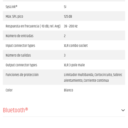
SysLink®
Sí
Máx. SPL pico
125 dB
Respuesta en frecuencia (-10 dB, rel. Avg)
39 - 200 Hz
Número de entradas
2
Input connector types
XLR combo socket
Número de salidas
3
Output connector types
XLR 3-pole male
Funciones de protección
Limitador multibanda, Cortocircuito, Sobrec
alentamiento, Corriente continua
Color
Blanco
Bluetooth®
Versión Bluetooth®
Bluetooth® 4.2