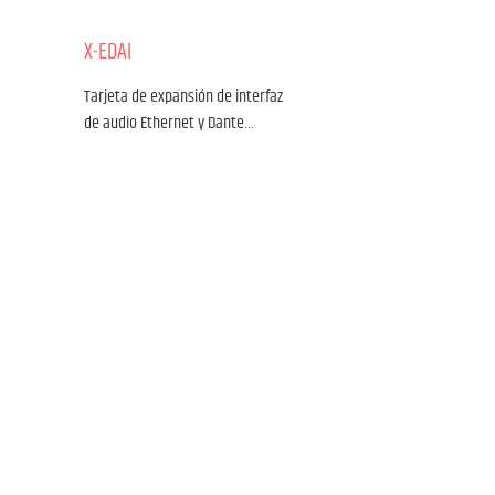
X-EDAI
Material:
Chapa de acero
Tarjeta de expansión de interfaz
Revestimiento:
de audio Ethernet y Dante…
Recubrimiento en polvo
Ir al producto