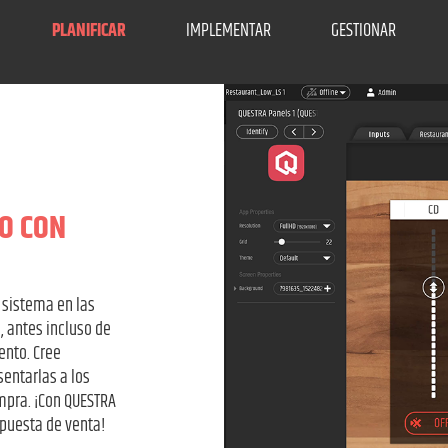
PLANIFICAR
IMPLEMENTAR
GESTIONAR
O CON
 sistema en las
, antes incluso de
ento. Cree
entarlas a los
ompra. ¡Con QUESTRA
opuesta de venta!