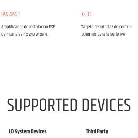
IPA 424 T
X-ECI
Tipo de producto:
Material:
Amplificador
Chapa de acero
Amplificador de instalación DSP
Tarjeta de interfaz de control
Tipo:
Revestimiento:
de 4 canales 4 x 240 W @ 4…
Ethernet para la serie IPA
Instalación Amplificador de potencia
Recubrimiento en polvo
Canales de audio:
4
2 otros modelos
Ir al producto
Ir al producto
SUPPORTED DEVICES
LD System Devices
Third Party