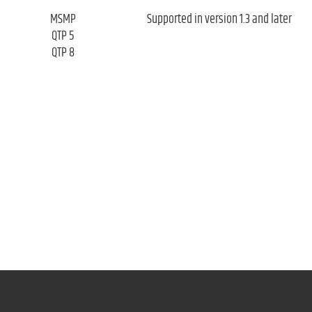
MSMP
Supported in version 1.3 and later
QTP 5
QTP 8