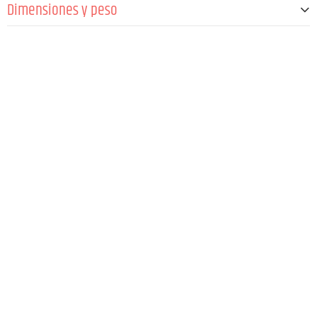
Dimensiones y peso
Anchura
64 mm
Altura
100 mm
Profundidad
21 mm
Peso
9 g