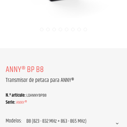
ANNY® BP B8
Transmisor de petaca para ANNY®
N.º artículo:
LDANNYBPB8
Serie:
ANNY®
Modelos: