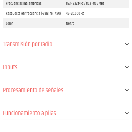
Frecuencias inalámbricas
823 - 832 MHz / 863 - 865 MHz
Respuesta en frecuencia (-3 dB, rel. Avg)
45 - 20.000 Hz
Color
Negro
Transmisión por radio
Canales
12
Inputs
Potencia de transmisión
10 mW
Antenas
1 (fija)
Input connector types
Mini XLR male
Procesamiento de señales
Mín. Relación señal/ruido (SNR)
100 dB
Funcionamiento a pilas
Pilas
2 x 1,5 V AA/LR6 @ max.8 h