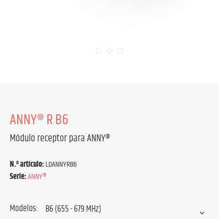
ANNY® R B6
Módulo receptor para ANNY®
N.º artículo:
LDANNYRB6
Serie:
ANNY®
Modelos: