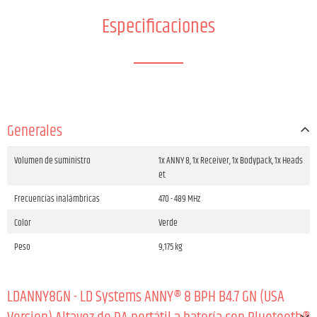
Especificaciones
Generales
Volumen de suministro
1x ANNY 8, 1x Receiver, 1x Bodypack, 1x Heads
et
Frecuencias inalámbricas
470 - 489 MHz
Color
Verde
Peso
9,175 kg
LDANNY8GN - LD Systems ANNY® 8 BPH B4.7 GN (USA