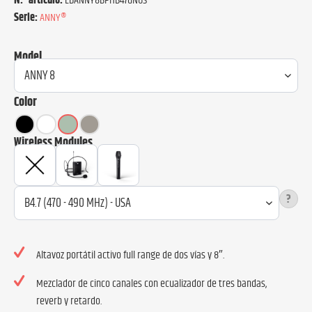
N.º artículo:
LDANNY8BPHB47GNUS
Serie:
ANNY®
Model
Color
Wireless Modules
?
Altavoz portátil activo full range de dos vías y 8″.
Mezclador de cinco canales con ecualizador de tres bandas,
reverb y retardo.