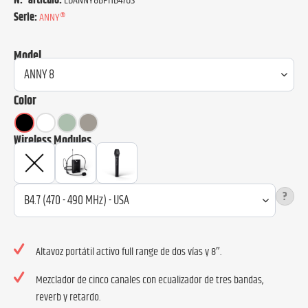
N.º artículo:
LDANNY8BPHB47US
Serie:
ANNY®
Model
Color
Wireless Modules
?
Altavoz portátil activo full range de dos vías y 8″.
Mezclador de cinco canales con ecualizador de tres bandas,
reverb y retardo.