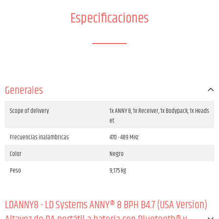
Especificaciones
Generales
Scope of delivery
1x ANNY 8, 1x Receiver, 1x Bodypack, 1x Heads
et
Frecuencias inalámbricas
470 - 489 MHz
Color
Negro
Peso
9,175 kg
LDANNY8 - LD Systems ANNY® 8 BPH B4.7 (USA Version)