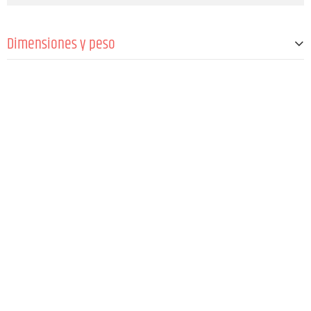
Dimensiones y peso
Anchura
340 mm
Altura
400 mm
Profundidad
310 mm
Peso
0,62 kg