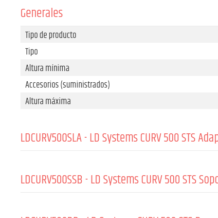
Generales
Tipo de producto
Tipo
Altura mínima
Accesorios (suministrados)
Altura máxima
LDCURV500SLA - LD Systems CURV 500 STS Adapt
Tipo de producto
Tipo
LDCURV500SSB - LD Systems CURV 500 STS Sop
Superficie
Tipo de producto
Altura