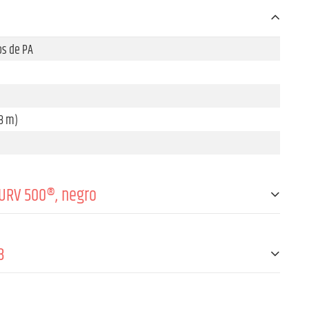
os de PA
(8 m)
CURV 500®, negro
os de PA
B
os de PA