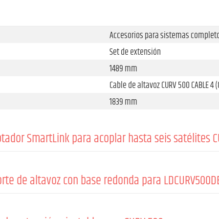
Accesorios para sistemas complet
Set de extensión
1489 mm
Cable de altavoz CURV 500 CABLE 4 
1839 mm
ador SmartLink para acoplar hasta seis satélites 
Accesorios para sistemas complet
Adaptador Smartlink®
orte de altavoz con base redonda para LDCURV500D
Texturizada
Accesorios para sistemas complet
57 mm