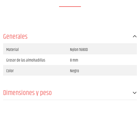
Generales
Material
Nylon 1680D
Grosor de las almohadillas
8 mm
Color
Negro
Dimensiones y peso
Anchura
280 mm
Altura
480 mm
Profundidad
270 mm
Peso
750 g