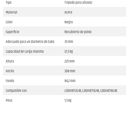
Tipo
Trípode para altavoz
Material
Acero
Color
Negro
Superficie
Recubierto de polvo
Adecuado para un diámetro de tubo
35 mm
Capacidad de carga máxima
21,5 kg
Altura
225 mm
Ancho
308 mm
Fondo
84,2 mm
Compatible con
LDDAVE12G4X, LDDAVE15G4X, LDDAVE18G4X
Peso
1,5 kg