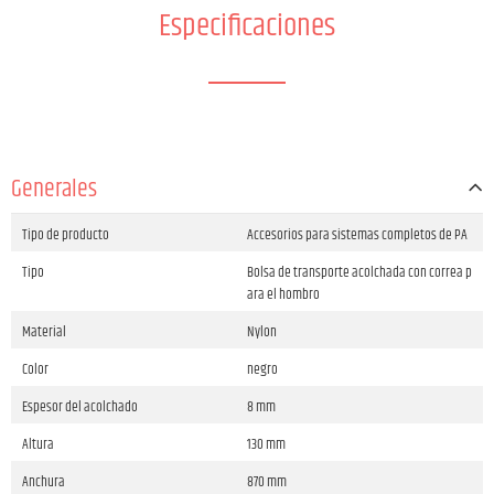
Especificaciones
Generales
Tipo de producto
Accesorios para sistemas completos de PA
Tipo
Bolsa de transporte acolchada con correa p
ara el hombro
Material
Nylon
Color
negro
Espesor del acolchado
8 mm
Altura
130 mm
Anchura
870 mm