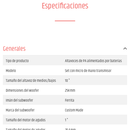
Especificaciones
Generales
Tipo de producto
Altavoces de PA alimentados por baterías
Modelo
Set con micro de mano transmisor
Tamaño del altavoz de medios/bajos
10 "
Dimensiones del woofer
254 mm
Imán del subwoofer
Ferrita
Marca del subwoofer
Custom Made
Tamaño del motor de agudos
1 "