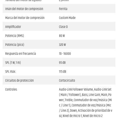
Tamaño del motor de agudos
25,4 mm
Imán del motor de compresión
Ferrita
Marca del motor de compresión
Custom Made
Amplificador
Clase D
Potencia (RMS)
80 W
Potencia (pico)
320 W
Respuesta en frecuencia
70 - 16000
SPL (1 W, 1 m)
95 dB
SPL máx.
115 dB
Circuitos de protección
Cortocircuito
Controles
Audio-Link Follower Volume, Audio-Link Set
( Main / Follower), Bass, Line Gain, Main, Po
wer, Treble, Conmutador de voz/música (Mi
c / Line 1), Conmutador de voz/música (Mic
/ Line 2), Down, Activación de prioridad de v
oz, Nivel de micro 1, Nivel de micro 2