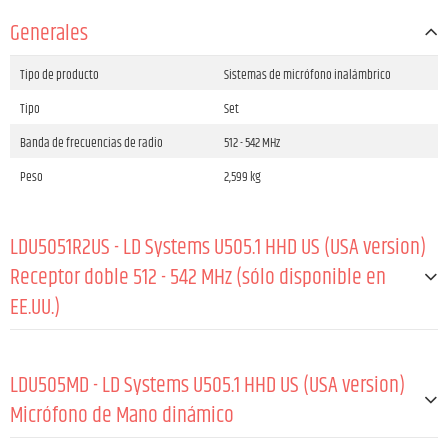
Generales
Tipo de producto
Sistemas de micrófono inalámbrico
Tipo
Set
Banda de frecuencias de radio
512 - 542 MHz
Peso
2,599 kg
LDU5051R2US - LD Systems U505.1 HHD US (USA version)
Receptor doble 512 - 542 MHz (sólo disponible en
EE.UU.)
Tipo de producto
Accesorios para sistemas de micrófono ina
lámbrico
LDU505MD - LD Systems U505.1 HHD US (USA version)
Tipo
Receptores , True Diversity
Micrófono de Mano dinámico
Modulación
FM