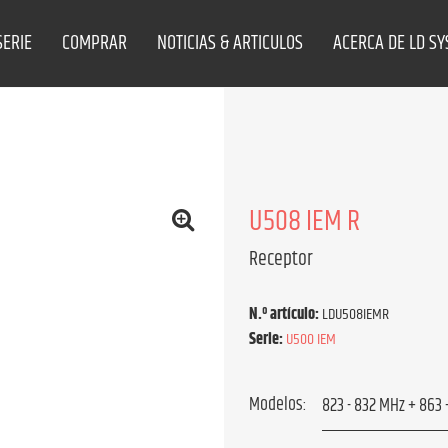
SERIE
COMPRAR
NOTICIAS & ARTICULOS
ACERCA DE LD S
U508 IEM R
Receptor
N.º artículo:
LDU508IEMR
Serie:
U500 IEM
Modelos: