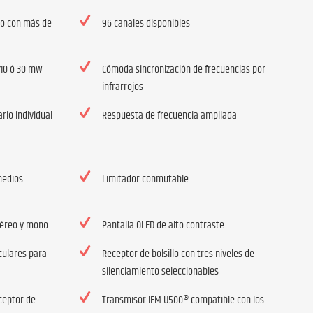
ído con más de
96 canales disponibles
 10 ó 30 mW
Cómoda sincronización de frecuencias por
infrarrojos
rio individual
Respuesta de frecuencia ampliada
medios
Limitador conmutable
téreo y mono
Pantalla OLED de alto contraste
culares para
Receptor de bolsillo con tres niveles de
silenciamiento seleccionables
ceptor de
Transmisor IEM U500® compatible con los