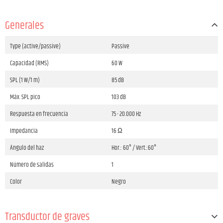
Generales
Type (active/passive)
Passive
Capacidad (RMS)
60 W
SPL (1 W/1 m)
85 dB
Máx. SPL pico
103 dB
Respuesta en frecuencia
75 - 20.000 Hz
Impedancia
16 Ω
Ángulo del haz
Hor.: 60° / Vert.:60°
Número de salidas
1
Color
Negro
Transductor de graves