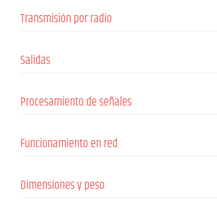
Transmisión por radio
Número de grupos de canales
Canales
Salidas
Antenas
Número de salidas de línea
Procesamiento de señales
Máx. THD+N (1 kHz, +4 dBu, unidad, sin ponderar)
Funcionamiento en red
Operation voltage
Tipo de alimentación
Dimensiones y peso
Anchura