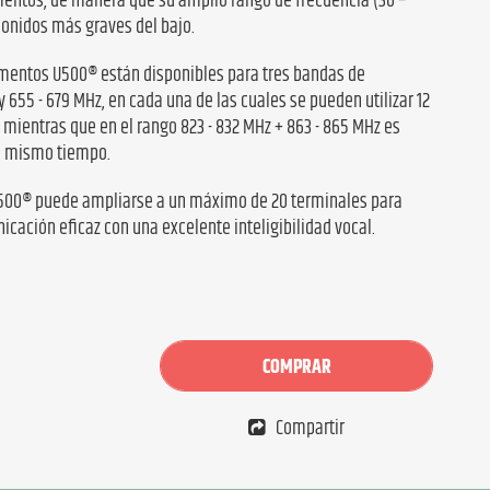
umentos, de manera que su amplio rango de frecuencia (30 –
sonidos más graves del bajo.
umentos U500® están disponibles para tres bandas de
y 655 - 679 MHz, en cada una de las cuales se pueden utilizar 12
mientras que en el rango 823 - 832 MHz + 863 - 865 MHz es
al mismo tiempo.
U500® puede ampliarse a un máximo de 20 terminales para
cación eficaz con una excelente inteligibilidad vocal.
COMPRAR
Compartir