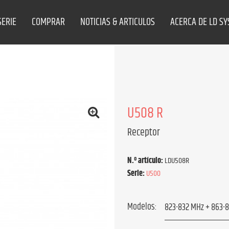
SERIE
COMPRAR
NOTICIAS & ARTICULOS
ACERCA DE LD S
U508 R
Receptor
N.º artículo:
LDU508R
Serie:
U500
Modelos: