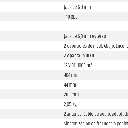
Jack de 6,3 mm
+10 dBu
1
Jack de 6,3 mm estéreo
2 x controles de nivel, Abajo, Enc
2 x pantalla OLED
12 V DC, 1000 mA
484 mm
44 mm
200 mm
2,05 kg
2 antenas, Cable de audio, adaptado
Sincronización de frecuencia por in