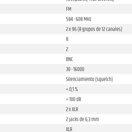
FM
584 - 608 MHz
2 x 96 (8 grupos de 12 canales)
8
2
BNC
30 - 16000
Silenciamiento (squelch)
< 0,1 %
> 100 dB
2 x XLR
2 jacks de 6,3 mm
XLR