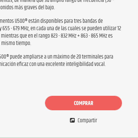
umentos, de manera que su amplio rango de frecuencia (30 –
sonidos más graves del bajo.
umentos U500® están disponibles para tres bandas de
y 655 - 679 MHz, en cada una de las cuales se pueden utilizar 12
mientras que en el rango 823 - 832 MHz + 863 - 865 MHz es
al mismo tiempo.
U500® puede ampliarse a un máximo de 20 terminales para
cación eficaz con una excelente inteligibilidad vocal.
COMPRAR
Compartir