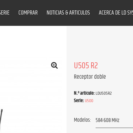
SERIE
COMPRAR
NOTICIAS & ARTICULOS
ACERCA DE LD S
U505 R2
Receptor doble
N.º artículo:
LDU505R2
Serie:
U500
Modelos: