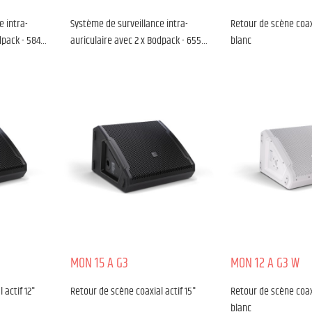
e intra-
Système de surveillance intra-
Retour de scène coaxi
dpack - 584…
auriculaire avec 2 x Bodpack - 655…
blanc
MON 15 A G3
MON 12 A G3 W
 actif 12"
Retour de scène coaxial actif 15"
Retour de scène coaxi
blanc