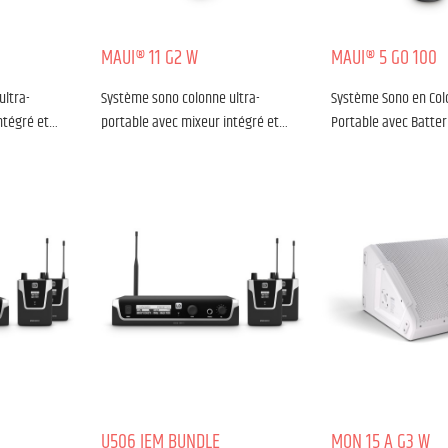
MAUI® 11 G2 W
MAUI® 5 GO 100
ultra-
Système sono colonne ultra-
Système Sono en Col
ntégré et…
portable avec mixeur intégré et…
Portable avec Batter
U506 IEM BUNDLE
MON 15 A G3 W