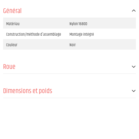
Général
Matériau
Nylon 1680D
Construction/méthode d'assemblage
Montage intégré
Couleur
Noir
Roue
Matériau
ABS
Dimensions et poids
Couleur
Noir
Bearing
Roulement à billes
Largeur
500 mm
Hauteur
420 mm
Profondeur
540 mm
Taille d'insertion
500 mm x 420 mm