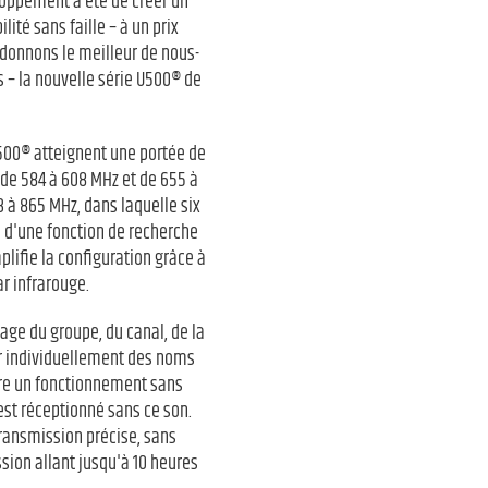
loppement a été de créer un
ité sans faille – à un prix
 donnons le meilleur de nous-
 – la nouvelle série U500® de
U500® atteignent une portée de
 de 584 à 608 MHz et de 655 à
 à 865 MHz, dans laquelle six
 d'une fonction de recherche
plifie la configuration grâce à
r infrarouge.
age du groupe, du canal, de la
rer individuellement des noms
sure un fonctionnement sans
 est réceptionné sans ce son.
ransmission précise, sans
sion allant jusqu'à 10 heures