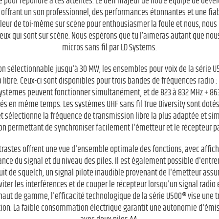
e pour répondre à tes attentes. Le défi majeur de notre équipe de déve
offrant un son professionnel, des performances étonnantes et une fiabil
leur de toi-même sur scène pour enthousiasmer la foule et nous, nous
 qui sont sur scène. Nous espérons que tu l’aimeras autant que nous
micros sans fil par LD Systems.
n sélectionnable jusqu'à 30 MW, les ensembles pour voix de la série 
libre. Ceux-ci sont disponibles pour trois bandes de fréquences radio :
systèmes peuvent fonctionner simultanément, et de 823 à 832 MHz + 863
sés en même temps. Les systèmes UHF sans fil True Diversity sont dotés
t sélectionne la fréquence de transmission libre la plus adaptée et sim
on permettant de synchroniser facilement l'émetteur et le récepteur pa
trastes offrent une vue d'ensemble optimale des fonctions, avec affich
ance du signal et du niveau des piles. Il est également possible d'ent
ircuit de squelch, un signal pilote inaudible provenant de l'émetteur as
viter les interférences et de couper le récepteur lorsqu'un signal radio
aut de gamme, l'efficacité technologique de la série U500® vise une t
ation. La faible consommation électrique garantit une autonomie d'émis