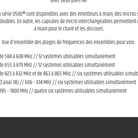
avec deux piles AA.
a série U500® sont disponibles avec des émetteurs à main, des micros s
doubles. En outre, les capsules de micro interchangeables permettent 
à main pour le chant et les discours.
Vue d'ensemble des plages de fréquences des ensembles pour voix :
de 584 à 608 MHz // 12 systèmes utilisables simultanément
de 655 à 679 MHz // 12 systèmes utilisables simultanément
de 823 à 832 MHz et de 863 à 865 MHz // six systèmes utilisables simu
(Canal 38) // 606 – 614 MHz // six systèmes utilisables simultanément
1785 – 1800 MHz // quatre six systèmes utilisables simultanément