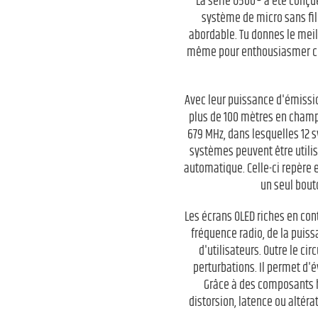
La série U500® a été conçu
système de micro sans fil 
abordable. Tu donnes le meil
même pour enthousiasmer ceux
Avec leur puissance d'émissio
plus de 100 mètres en champ 
679 MHz, dans lesquelles 12 
systèmes peuvent être utili
automatique. Celle-ci repère e
un seul bout
Les écrans OLED riches en con
fréquence radio, de la puiss
d'utilisateurs. Outre le c
perturbations. Il permet d'é
Grâce à des composants h
distorsion, latence ou altér