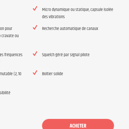
Micro dynamique ou statique, capsule isolée
des vibrations
ion pour
Recherche automatique de canaux
o cravate ou
des fréquences
Squelch géré par signal pilote
r
utable (2, 10
Boîtier solide
ibilité
ACHETER