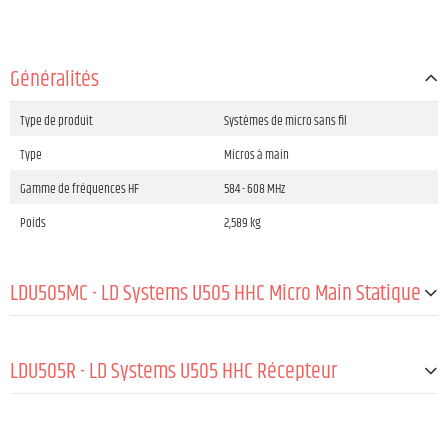
Généralités
Type de produit
Systèmes de micro sans fil
Type
Micros à main
Gamme de fréquences HF
584 - 608 MHz
Poids
2,589 kg
LDU505MC - LD Systems U505 HHC Micro Main Statique
Type de produit
Accessoires pour systèmes de micro sans fi
l
LDU505R - LD Systems U505 HHC Récepteur
Type
Micros
Gamme de fréquences HF
584 - 608 MHz
GÉNÉRAL: