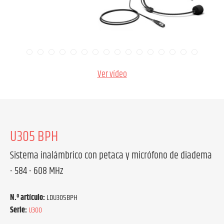
Ver vídeo
U305 BPH
Sistema inalámbrico con petaca y micrófono de diadema
- 584 - 608 MHz
N.º artículo:
LDU305BPH
Serie:
U300