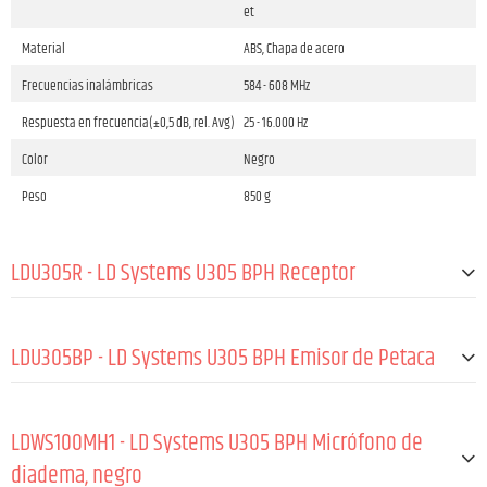
et
Material
ABS, Chapa de acero
Frecuencias inalámbricas
584 - 608 MHz
Respuesta en frecuencia(±0,5 dB, rel. Avg)
25 - 16.000 Hz
Color
Negro
Peso
850 g
LDU305R - LD Systems U305 BPH Receptor
GENERALES:
LDU305BP - LD Systems U305 BPH Emisor de Petaca
Material
Chapa de acero
GENERALES:
Revestimiento
Recubrimiento en polvo
LDWS100MH1 - LD Systems U305 BPH Micrófono de
Frecuencias inalámbricas
584 - 608 MHz
Material
ABS
diadema, negro