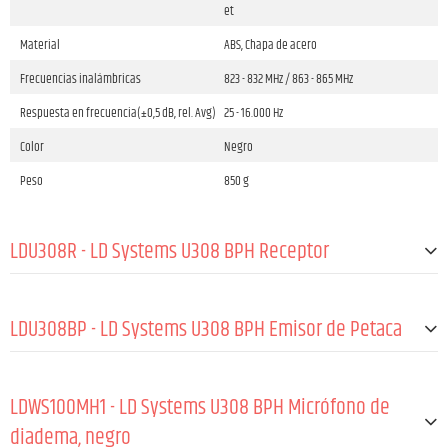
et
Material
ABS, Chapa de acero
Frecuencias inalámbricas
823 - 832 MHz / 863 - 865 MHz
Respuesta en frecuencia(±0,5 dB, rel. Avg)
25 - 16.000 Hz
Color
Negro
Peso
850 g
LDU308R - LD Systems U308 BPH Receptor
GENERALES:
LDU308BP - LD Systems U308 BPH Emisor de Petaca
Material
Chapa de acero
GENERALES:
Revestimiento
Recubrimiento en polvo
LDWS100MH1 - LD Systems U308 BPH Micrófono de
Frecuencias inalámbricas
823 - 832 MHz / 863 - 865 MHz
Material
ABS
diadema, negro