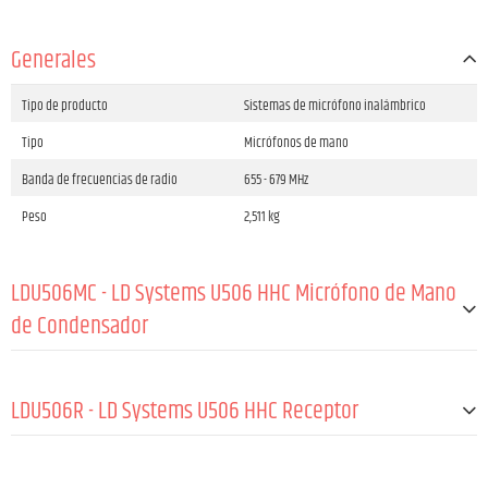
Generales
Tipo de producto
Sistemas de micrófono inalámbrico
Tipo
Micrófonos de mano
Banda de frecuencias de radio
655 - 679 MHz
Peso
2,511 kg
LDU506MC - LD Systems U506 HHC Micrófono de Mano
de Condensador
Tipo de producto
Accesorios para sistemas de micrófono ina
lámbrico
LDU506R - LD Systems U506 HHC Receptor
Tipo
Micrófonos
Banda de frecuencias de radio
655 - 679 MHz
GENERALES: