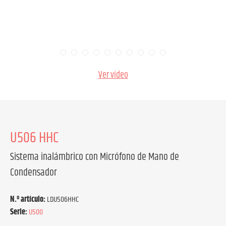
Ver vídeo
U506 HHC
Sistema inalámbrico con Micrófono de Mano de
Condensador
N.º artículo:
LDU506HHC
Serie:
U500