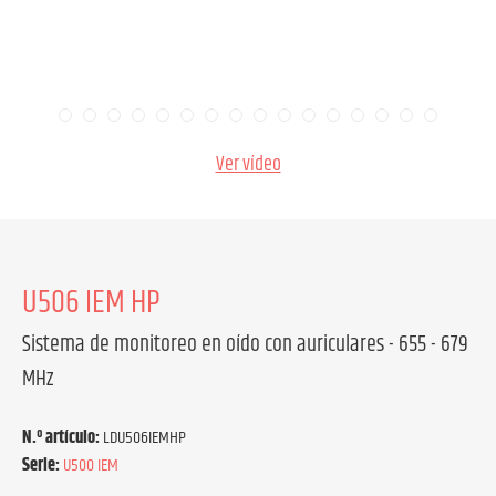
Ver vídeo
U506 IEM HP
Sistema de monitoreo en oído con auriculares - 655 - 679
MHz
N.º artículo:
LDU506IEMHP
Serie:
U500 IEM