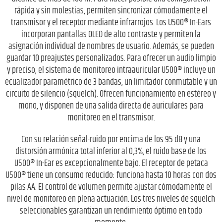
rápida y sin molestias, permiten sincronizar cómodamente el
transmisor y el receptor mediante infrarrojos. Los U500® In-Ears
incorporan pantallas OLED de alto contraste y permiten la
asignación individual de nombres de usuario. Además, se pueden
guardar 10 preajustes personalizados. Para ofrecer un audio limpio
y preciso, el sistema de monitoreo intraauricular U500® incluye un
ecualizador paramétrico de 3 bandas, un limitador conmutable y un
circuito de silencio (squelch). Ofrecen funcionamiento en estéreo y
mono, y disponen de una salida directa de auriculares para
monitoreo en el transmisor.
Con su relación señal-ruido por encima de los 95 dB y una
distorsión armónica total inferior al 0,3%, el ruido base de los
U500® In-Ear es excepcionalmente bajo. El receptor de petaca
U500® tiene un consumo reducido: funciona hasta 10 horas con dos
pilas AA. El control de volumen permite ajustar cómodamente el
nivel de monitoreo en plena actuación. Los tres niveles de squelch
seleccionables garantizan un rendimiento óptimo en todo