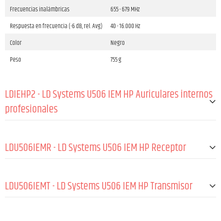
Frecuencias inalámbricas
655 - 679 MHz
Respuesta en frecuencia (-6 dB, rel. Avg)
40 - 16.000 Hz
Color
Negro
Peso
755 g
LDIEHP2 - LD Systems U506 IEM HP Auriculares internos
profesionales
GENERALES:
LDU506IEMR - LD Systems U506 IEM HP Receptor
Impedancia nominal
32 Ω
GENERALES:
Input connector type
3.5 mm Jack TRS angled
LDU506IEMT - LD Systems U506 IEM HP Transmisor
Longitud del cable
1,55 m
Material
ABS
Material
ABS , Espuma , Silicona
GENERALES:
Frecuencias inalámbricas
655 - 679 MHz