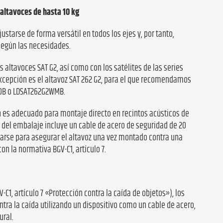
altavoces de hasta 10 kg
starse de forma versátil en todos los ejes y, por tanto,
según las necesidades.
s altavoces SAT G2, así como con los satélites de las series
excepción es el altavoz SAT 262 G2, para el que recomendamos
20B o LDSAT262G2WMB.
 es adecuado para montaje directo en recintos acústicos de
o del embalaje incluye un cable de acero de seguridad de 20
zarse para asegurar el altavoz una vez montado contra una
on la normativa BGV-C1, artículo 7.
-C1, artículo 7 «Protección contra la caída de objetos»), los
tra la caída utilizando un dispositivo como un cable de acero,
ural.