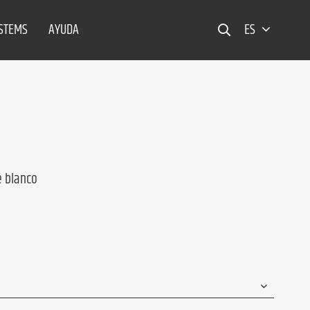
YSTEMS
AYUDA
ES
e blanco