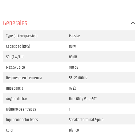
Generales
Type (active/passive)
Passive
Capacidad (RMS)
80 W
SPL (1 W/1 m)
89 dB
Máx. SPL pico
108 dB
Respuesta en frecuencia
55 - 20.000 Hz
Impedancia
16 Ω
Ángulo del haz
Hor.: 60° / Vert.:60°
Número de entradas
1
Input connector types
Speaker terminal 2-pole
Color
Blanco