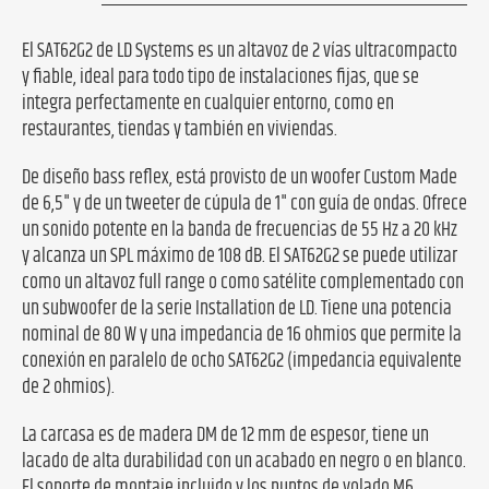
El SAT62G2 de LD Systems es un altavoz de 2 vías ultracompacto
y fiable, ideal para todo tipo de instalaciones fijas, que se
integra perfectamente en cualquier entorno, como en
restaurantes, tiendas y también en viviendas.
De diseño bass reflex, está provisto de un woofer Custom Made
de 6,5" y de un tweeter de cúpula de 1" con guía de ondas. Ofrece
un sonido potente en la banda de frecuencias de 55 Hz a 20 kHz
y alcanza un SPL máximo de 108 dB. El SAT62G2 se puede utilizar
como un altavoz full range o como satélite complementado con
un subwoofer de la serie Installation de LD. Tiene una potencia
nominal de 80 W y una impedancia de 16 ohmios que permite la
conexión en paralelo de ocho SAT62G2 (impedancia equivalente
de 2 ohmios).
La carcasa es de madera DM de 12 mm de espesor, tiene un
lacado de alta durabilidad con un acabado en negro o en blanco.
El soporte de montaje incluido y los puntos de volado M6