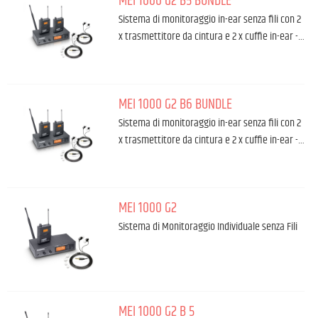
MEI 1000 G2 B5 BUNDLE
Sistema di monitoraggio in-ear senza fili con 2
x trasmettitore da cintura e 2 x cuffie in-ear -…
MEI 1000 G2 B6 BUNDLE
Sistema di monitoraggio in-ear senza fili con 2
x trasmettitore da cintura e 2 x cuffie in-ear -…
MEI 1000 G2
Sistema di Monitoraggio Individuale senza Fili
MEI 1000 G2 B 5