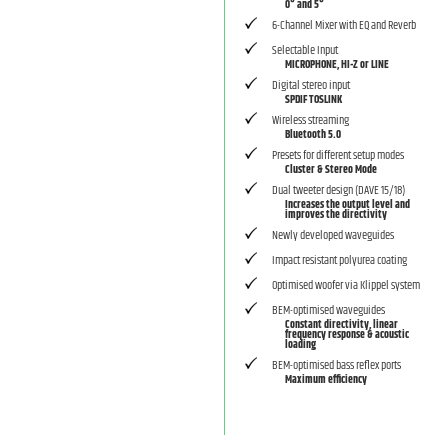
0° and 5°
6-Channel Mixer with EQ and Reverb
Selectable Input
MICROPHONE, HI-Z or LINE
Digital stereo input
SPDIF TOSLINK
Wireless streaming
Bluetooth 5.0
Presets for different setup modes
Cluster & Stereo Mode
Dual tweeter design (DAVE 15/18)
Increases the output level and
improves the directivity
Newly developed waveguides
Impact resistant polyurea coating
Optimised woofer via Klippel system
BEM-optimised waveguides
Constant directivity, linear
frequency response & acoustic
loading
BEM-optimised bass reflex ports
Maximum efficiency