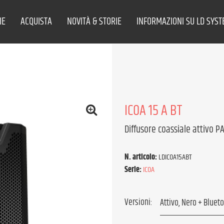
IE
ACQUISTA
NOVITÀ & STORIE
INFORMAZIONI SU LD SYS
ICOA 15 A BT
Diffusore coassiale attivo P
N. articolo:
LDICOA15ABT
Serie:
ICOA
Versioni: