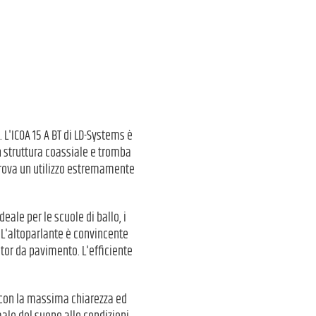
 L'ICOA 15 A BT di LD-Systems è
n struttura coassiale e tromba
 trova un utilizzo estremamente
eale per le scuole di ballo, i
. L'altoparlante è convincente
itor da pavimento. L'efficiente
i, con la massima chiarezza ed