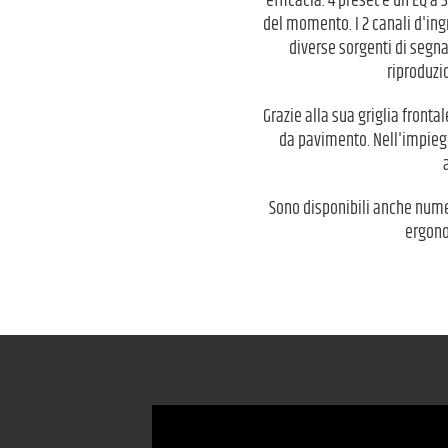
efficacia. 4 preset e un EQ 
del momento. I 2 canali d'ing
diverse sorgenti di segna
riproduzi
Grazie alla sua griglia fronta
da pavimento. Nell'impiego 
Sono disponibili anche numero
ergono