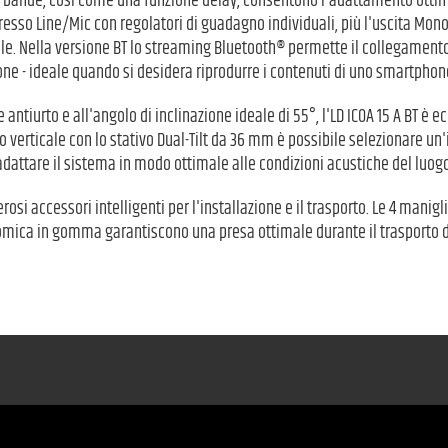
a 3 bande, così come una funzione delay, consentono l'adattamento ottim
resso Line/Mic con regolatori di guadagno individuali, più l'uscita Mon
le. Nella versione BT lo streaming Bluetooth® permette il collegamento 
one - ideale quando si desidera riprodurre i contenuti di uno smartphone
le antiurto e all'angolo di inclinazione ideale di 55°, l'LD ICOA 15 A BT 
verticale con lo stativo Dual-Tilt da 36 mm è possibile selezionare un'
adattare il sistema in modo ottimale alle condizioni acustiche del luogo
si accessori intelligenti per l'installazione e il trasporto. Le 4 manigl
mica in gomma garantiscono una presa ottimale durante il trasporto d