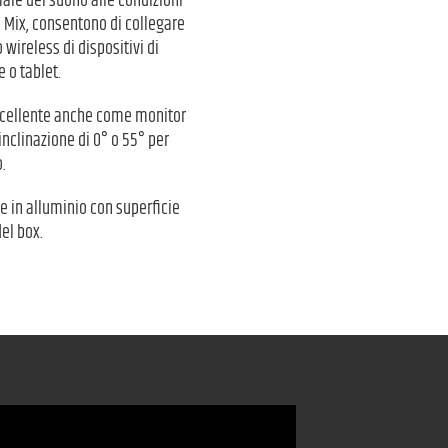
ale del suono alle condizioni
o Mix, consentono di collegare
wireless di dispositivi di
 o tablet.
è eccellente anche come monitor
inclinazione di 0° o 55° per
.
ie in alluminio con superficie
el box.