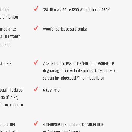
le per
128 dB max. SPL e 1200 W di potenza PEAK
ite e monitor
le mediante
Woofer caricato su tromba
ba CD rotante
corso di
 bande e
2 canali d'ingresso Line/Mic con regolatore
di guadagno individuale più uscita Mono Mix,
streaming Bluetooth® nel modello BT
Dual-Tilt da 36
6 cavi M10
da 0° e 5°,
5° con robusto
li urti per
4 maniglie in alluminio con superficie
ltoparlante
ergonomica in gomma