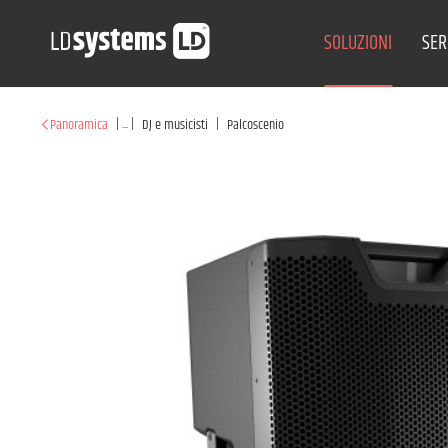
SOLUZIONI
SER
|
...
|
|
Panoramica
DJ e musicisti
Palcoscenio