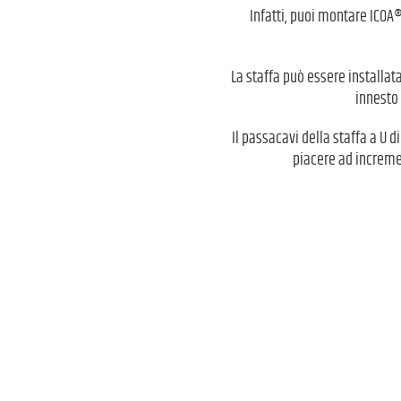
Infatti, puoi montare ICOA® 
La staffa può essere installat
innesto 
Il passacavi della staffa a U di
piacere ad increment