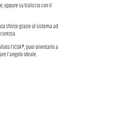
e, oppure su traliccio con il
nza sforzo grazie al sistema ad
icurezza.
allato l'ICOA®, puoi orientarlo a
vare l'angolo ideale.