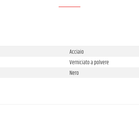
Acciaio
Verniciato a polvere
Nero
3,7 kg